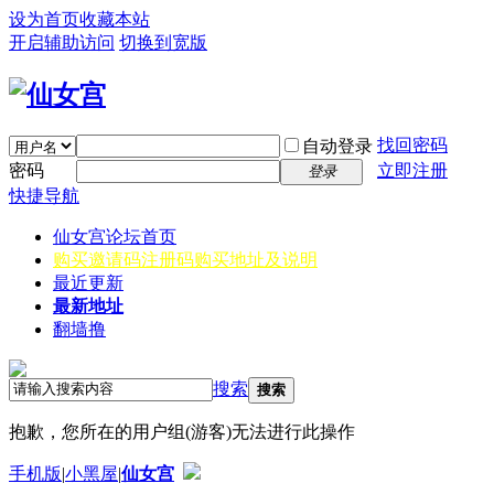
设为首页
收藏本站
开启辅助访问
切换到宽版
找回密码
自动登录
密码
立即注册
登录
快捷导航
仙女宫
论坛首页
购买邀请码
注册码购买地址及说明
最近更新
最新地址
翻墙撸
搜索
搜索
抱歉，您所在的用户组(游客)无法进行此操作
手机版
|
小黑屋
|
仙女宫